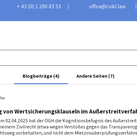
+ 43 (0) 1 290 83 53
office@cvikl.law
Schwerpunkte
Über mich
Blog
Kontakt
Blogbeiträge (4)
Andere Seiten (7)
che
g von Wertsicherungsklauseln im Außerstreitverfa
m 02.04.2025 hat der OGH die Kognitionsbefugnis des Außerstreitr
meinem Zivilrecht (etwa wegen Verstoßes gegen das Transparenzg
echtsweg vorbehalten, und nicht dem Mietzinsüberprüfungsverfahr