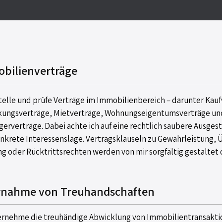
bilienverträge
stelle und prüfe Verträge im Immobilienbereich – darunter Kauf
ungsverträge, Mietverträge, Wohnungseigentumsverträge un
gerverträge. Dabei achte ich auf eine rechtlich saubere Ausges
onkrete Interessenslage. Vertragsklauseln zu Gewährleistung,
g oder Rücktrittsrechten werden von mir sorgfältig gestaltet 
nahme von Treuhandschaften
ernehme die treuhändige Abwicklung von Immobilientransakti