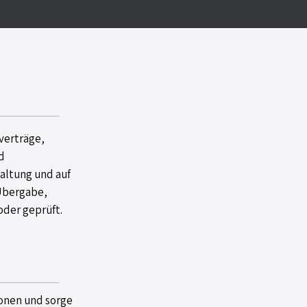
verträge,
d
taltung und auf
 Übergabe,
oder geprüft.
onen und sorge