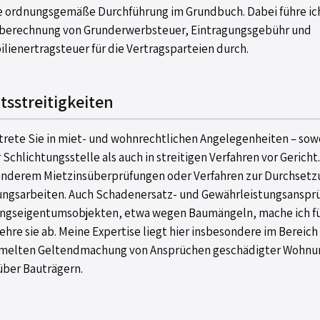
ne ordnungsgemäße Durchführung im Grundbuch. Dabei führe ic
berechnung von Grunderwerbsteuer, Eintragungsgebühr und
lienertragsteuer für die Vertragsparteien durch.
tsstreitigkeiten
rtrete Sie in miet- und wohnrechtlichen Angelegenheiten – sow
 Schlichtungsstelle als auch in streitigen Verfahren vor Gericht
anderem Mietzinsüberprüfungen oder Verfahren zur Durchsetz
ungsarbeiten. Auch Schadenersatz- und Gewährleistungsanspr
gseigentumsobjekten, etwa wegen Baumängeln, mache ich fü
ehre sie ab. Meine Expertise liegt hier insbesondere im Bereich
elten Geltendmachung von Ansprüchen geschädigter Wohnu
ber Bauträgern.