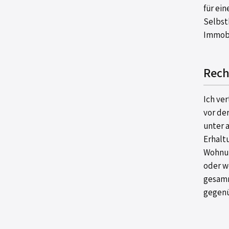
für ei
Selbst
Immobi
Rech
Ich ve
vor der
unter 
Erhalt
Wohnun
oder w
gesamm
gegenü