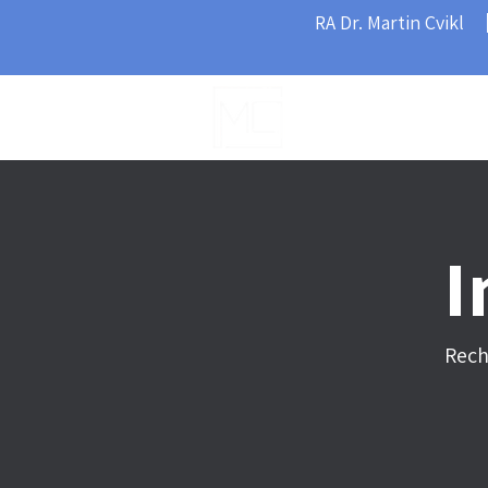
RA Dr. Martin Cvikl
Home
I
Rech