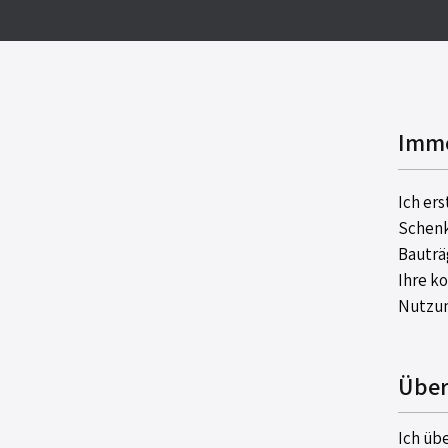
Immo
Ich er
Schenk
Bauträ
Ihre k
Nutzun
Über
Ich üb