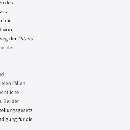
en des 
ass 
f die 
davon 
weg der 
"Stand 
ei der 
nd 
ielen Fällen 
chtliche 
 Bei der 
tellungsgesetz 
digung für die 