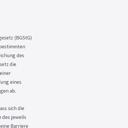
gesetz (BGStG) 
tbestimmten 
eichung des 
etz die 
einer 
fung eines 
gen ab. 
ss sich die 
des jeweils 
eine Barriere 