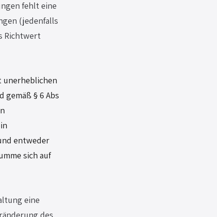
ngen fehlt eine 
ngen (jedenfalls 
s Richtwert 
t unerheblichen 
nd gemäß § 6 Abs 
n 
in 
 und entweder 
umme sich auf 
altung eine 
eränderung des 