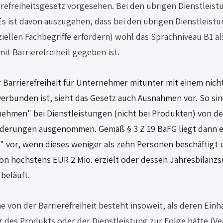
erefreiheitsgesetz vorgesehen. Bei den übrigen Dienstleistu
 Es ist davon auszugehen, dass bei den übrigen Dienstleistu
iellen Fachbegriffe erfordern) wohl das Sprachniveau B1 al
it Barrierefreiheit gegeben ist.
 Barrierefreiheit für Unternehmer mitunter mit einem nich
verbunden ist, sieht das Gesetz auch Ausnahmen vor. So si
nehmen" bei Dienstleistungen (nicht bei Produkten) von de
orderungen ausgenommen. Gemäß § 3 Z 19 BaFG liegt dann e
 vor, wenn dieses weniger als zehn Personen beschäftigt
on höchstens EUR 2 Mio. erzielt oder dessen Jahresbilanzs
beläuft.
 von der Barrierefreiheit besteht insoweit, als deren Einh
 des Produkts oder der Dienstleistung zur Folge hätte (V