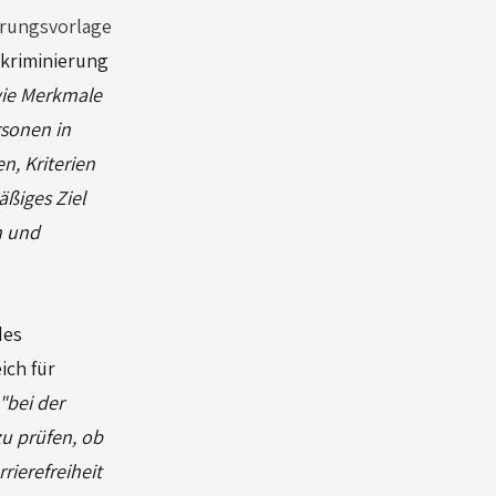
erungsvorlage 
skriminierung 
wie Merkmale 
sonen in 
n, Kriterien 
ßiges Ziel 
n und 
des 
ch für 
"bei der 
zu prüfen, ob 
ierefreiheit 