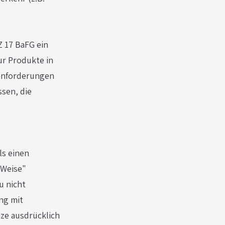
 17 BaFG ein 
ur Produkte in 
sanforderungen 
sen, die 
s einen 
 Weise" 
u nicht 
ng mit 
ze ausdrücklich 