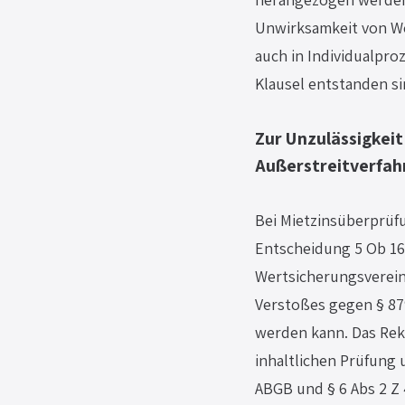
Unwirksamkeit von We
auch in Individualpro
Klausel entstanden si
Zur Unzulässigkei
Außerstreitverfah
Bei Mietzinsüberprüf
Entscheidung 5 Ob 166
Wertsicherungsverein
Verstoßes gegen § 87
werden kann. Das Rek
inhaltlichen Prüfung
ABGB und § 6 Abs 2 Z 