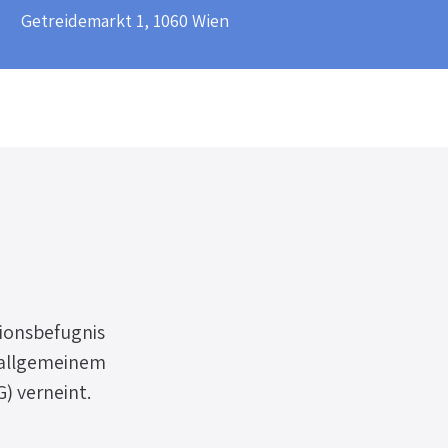
​Getreidemarkt 1, 1060 Wien​
ionsbefugnis 
 allgemeinem 
 verneint. 