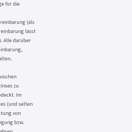
e für die 
 
einbarung (als 
reinbarung lässt 
. Alle darüber 
inbarung, 
alten.
wischen 
inses zu 
deckt. Im 
es (und selten 
ltung von 
egung bzw. 
fahren 