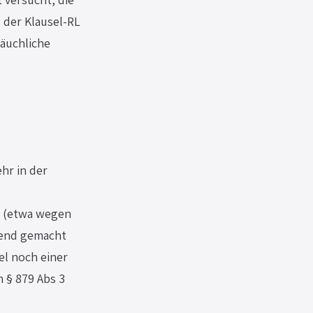
der Klausel-RL 
äuchliche 
hr in der 
 (etwa wegen 
tend gemacht 
l noch einer 
 § 879 Abs 3 
 