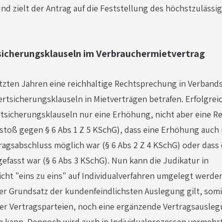
d zielt der Antrag auf die Feststellung des höchstzulässig
sicherungsklauseln im Verbrauchermietvertrag
tzten Jahren eine reichhaltige Rechtsprechung in Verband
rtsicherungsklauseln in Mietverträgen betrafen. Erfolgrei
tsicherungsklauseln nur eine Erhöhung, nicht aber eine Re
stoß gegen § 6 Abs 1 Z 5 KSchG), dass eine Erhöhung auch 
agsabschluss möglich war (§ 6 Abs 2 Z 4 KSchG) oder dass d
gefasst war (§ 6 Abs 3 KSchG). Nun kann die Judikatur in 
ht "eins zu eins" auf Individualverfahren umgelegt werden
r Grundsatz der kundenfeindlichsten Auslegung gilt, somi
der Vertragsparteien, noch eine ergänzende Vertragsausleg
kann. Dennoch wird auch in Individualprozessen vermehrt 