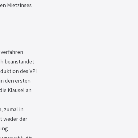
en Mietzinses 
sverfahren 
ch beanstandet 
duktion des VPI 
in den ersten 
ie Klausel an 
, zumal in 
t weder der 
ung 
versucht, die 