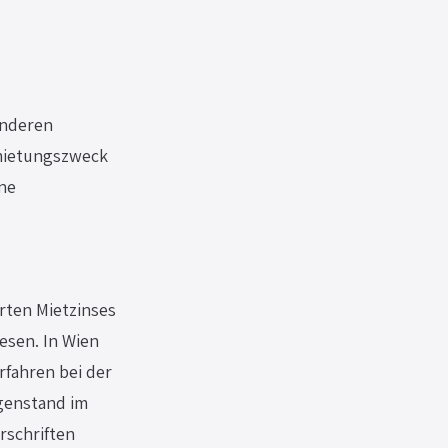
onderen 
rmietungszweck 
ne 
 
rten Mietzinses 
esen. In Wien 
fahren bei der 
genstand im 
rschriften 