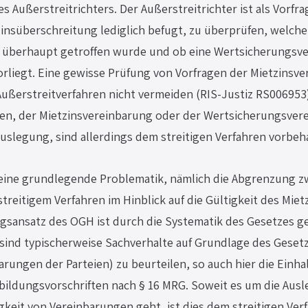
 Außerstreitrichters. Der Außerstreitrichter ist als Vorfrag
insüberschreitung lediglich befugt, zu überprüfen, welche
 überhaupt getroffen wurde und ob eine Wertsicherungsver
vorliegt. Eine gewisse Prüfung von Vorfragen der Mietzinsve
Außerstreitverfahren nicht vermeiden (RIS-Justiz RS006953)
n, der Mietzinsvereinbarung oder der Wertsicherungsvere
slegung, sind allerdings dem streitigen Verfahren vorbeh
eine grundlegende Problematik, nämlich die Abgrenzung z
treitigem Verfahren im Hinblick auf die Gültigkeit des Mietz
gsansatz des OGH ist durch die Systematik des Gesetzes ge
sind typischerweise Sachverhalte auf Grundlage des Gesetz
rungen der Parteien) zu beurteilen, so auch hier die Einha
sbildungsvorschriften nach § 16 MRG. Soweit es um die Ausl
gkeit von Vereinbarungen geht, ist dies dem streitigen Ver