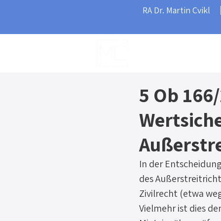
RA Dr. Martin Cvikl
Home
5 Ob 166/
Wertsich
Außerstr
In der Entscheidung
des Außerstreitrich
Zivilrecht (etwa w
Vielmehr ist dies d